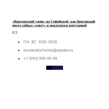
«Королевский ужин» на Софийской: как британский
посол собрал «элиту» и поплатился репутацией
ПН- ВС : 8:00-18:00
smolenskyformat@yandex.ru
+7 (999) 999-99-99
Vk
Twitter