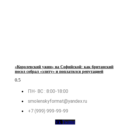
«Королевский ужин» на Софийской: как британский
посол собрал «элиту» и поплатился репутацией
ПН- ВС : 8:00-18:00
smolenskyformat@yandex.ru
+7 (999) 999-99-99
Vk
Twitter