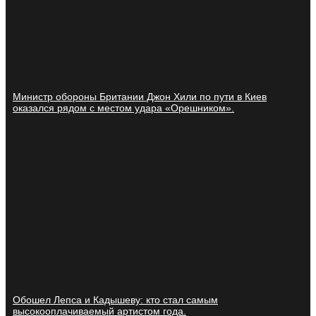
Министр обороны Британии Джон Хили по пути в Киев
оказался рядом с местом удара «Орешником».
Обошел Лепса и Кадышеву: кто стал самым
высокооплачиваемый артистом года.