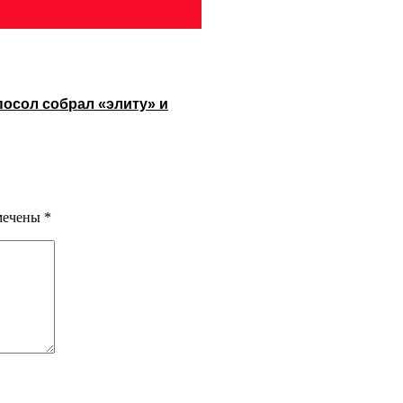
посол собрал «элиту» и
омечены
*