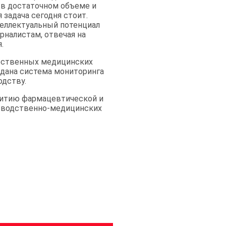
т в достаточном объеме и
 задача сегодня стоит.
теллектуальный потенциал
рналистам, отвечая на
.
чественных медицинских
здана система мониторинга
одству.
витию фармацевтической и
зводственно-медицинских