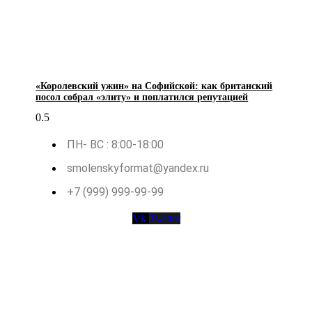
«Королевский ужин» на Софийской: как британский
посол собрал «элиту» и поплатился репутацией
ПН- ВС : 8:00-18:00
smolenskyformat@yandex.ru
+7 (999) 999-99-99
Vk
Twitter