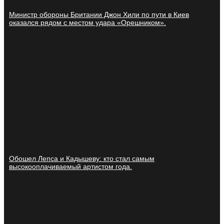
Министр обороны Британии Джон Хили по пути в Киев
оказался рядом с местом удара «Орешником».
Обошел Лепса и Кадышеву: кто стал самым
высокооплачиваемый артистом года.