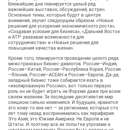
ближайшие дни планируется целый ряд
важнейших выставок, обсуждений, встреч.
Основные темы, которые будут в центре
внимания, звучат следюущим образом: «Новые
решения для ускорения экономического роста»,
«Создавая условия для бизнеса», «Дальний Восток
и АТР: развивая возможности для
сотрудничества» и «Новые решения для
повышения качества жизни».
Кроме того, планируется проведение целого ряда
межстрановых бизнес-диалогов: Россия—Индия,
Россия—Китай, Россия—Республика Корея, Россия
—Япония, Россия—АСЕАН и Россия—Европа. Да-да,
западный бизнес тоже собирается ехать в
«изолированную Россию», вот только первую
роль он не будет играть на Форуме даже при всем
своем желании. За последние десятилетия мир
слишком сильно изменился. И будущее, нравится
это кому-то или нет — за регионами, которые сто
лет тому назад воспринимались как периферия.
Это Азия, это Южная Америка. Не Европа и не
Штаты. И поэтому все их попытки угрозами и
шантажом заставить Россию быть рядом — не