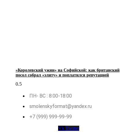
«Королевский ужин» на Софийской: как британский
посол собрал «элиту» и поплатился репутацией
ПН- ВС : 8:00-18:00
smolenskyformat@yandex.ru
+7 (999) 999-99-99
Vk
Twitter