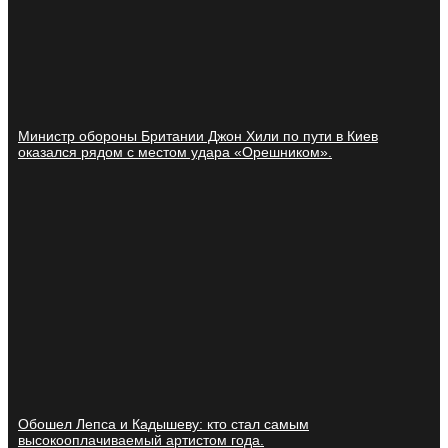
Министр обороны Британии Джон Хили по пути в Киев
оказался рядом с местом удара «Орешником».
Обошел Лепса и Кадышеву: кто стал самым
высокооплачиваемый артистом года.