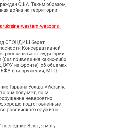
граждан США. Таким образом,
ная война на территории
g/a/ukraine-western-weapons-
 Рид СТЭНДИШ берет
опасности Консервативной
ны рассказывают аудитории
 (без приведения каких-либо
 ВФУ на фронте), об объемах
 ВФУ в вооружении, МТО,
ие Гарвана Уолша: «Украина
то она получает, пока
вооружение невероятно
х, хорошо подготовленные
во российского оружия и
последние 8 лет, я могу