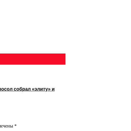
посол собрал «элиту» и
омечены
*