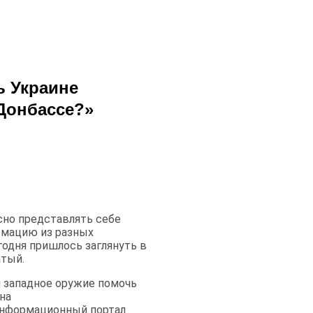
ь Украине
Донбассе?»
сно представлять себе
рмацию из разных
годня пришлось заглянуть в
атый.
и западное оружие помочь
на
информационный портал