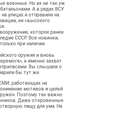
е военные. Но их не так уж
батальонами. А в рядах ВСУ
на улицах и отправили на
ивации, ни «высокого
и.
 вооружение, которое ранее
ледие СССР. Все новинки,
олько при наличии
ийского оружия и вновь
перемога», а именно захват
оеприпасами. Вы слышали о
иарили бы тут же.
 СМИ, работающих на
понимание мотивов и целей
оружён. Поэтому так важно
очников. Даже откровенные
отворную пищу для ума. На