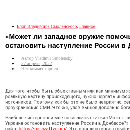
Блог Владимира Смоленского
,
Главное
«Может ли западное оружие помоч
остановить наступление России в 
Автор
Vladimir Smolensky
27 апреля, 2022
Нет комментариев
Для того, чтобы быть объективным или как минимум я
реальную картину происходящего, нужно черпать инфо
источников. Поэтому, как бы это не было неприятно, се
проукраинские СМИ. Что же, улов вышел довольно бог
Наиболее интересной мне показалась статья «Может л
Украине остановить наступление России в Донбассе?» 
сайте
https://rus.azattyq.org/
.
Это довольно известный 