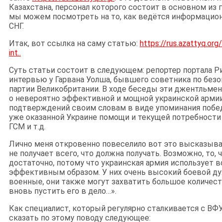
Казахстана, персонал которого состоит в основном из 
мы можем посмотреть на то, как ведётся информацион
СНГ.
Итак, вот ссылка на саму статью:
https://rus.azattyq.or
int..
Суть статьи состоит в следующем: репортер портала
интервью у Гарвана Уолша, бывшего советника по без
партии Великобритании. В ходе беседы эти джентльме
о невероятно эффективной и мощной украинской армии
подтверждений своим словам в виде упоминания побед
уже оказанной Украине помощи и текущей потребности
ГСМ и т.д.
Лично меня откровенно повеселило вот это высказыван
не получает всего, что должна получать. Возможно, то, ч
достаточно, потому что украинская армия использует 
эффективным образом. У них очень высокий боевой ду
военные, они также могут захватить большое количест
вновь пустить его в дело…».
Как специалист, который регулярно сталкивается с ВФУ 
сказать по этому поводу следующее: