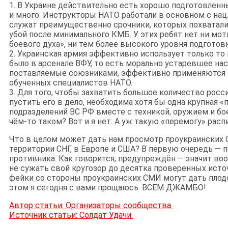
1. В Украине действительно есть хорошо подготовленны
и много. Инструкторы НАТО работали в основном с нац.
служат преимущественно срочники, которых похватали 
убой после минимального КМБ. У этих ребят нет ни мот
боевого духа», ни тем более высокого уровня подготовк
2. Украинская армия эффективно использует только то
было в арсенале ВФУ, то есть морально устаревшее нас
поставляемые союзниками, эффективно применяются т
обученных специалистов НАТО.
3. Для того, чтобы захватить большое количество росс
пустить его в дело, необходима хотя бы одна крупная «
подразделений ВС РФ вместе с техникой, оружием и б
чём-то таком? Вот и я нет. А уж такую «перемогу» расп
Что в целом может дать нам просмотр проукраинских
территории СНГ, в Европе и США? В первую очередь — 
противника. Как говорится, предупреждён — значит во
не сужать свой кругозор до десятка проверенных ист
фейки со стороны проукраинских СМИ могут дать плод
этом я сегодня с вами прощаюсь. ВСЕМ ДЖАМБО!
Автор статьи: Организаторы сообщества.
Источник статьи: Солдат Удачи.