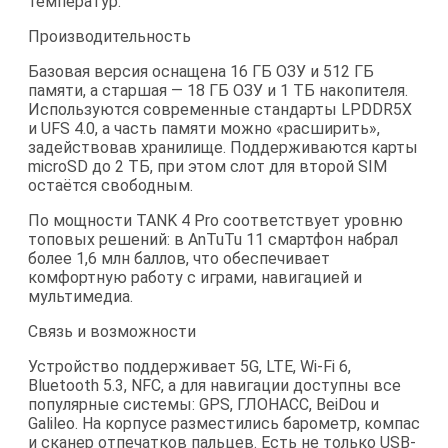
температур.
Производительность
Базовая версия оснащена 16 ГБ ОЗУ и 512 ГБ
памяти, а старшая — 18 ГБ ОЗУ и 1 ТБ накопителя.
Используются современные стандарты LPDDR5X
и UFS 4.0, а часть памяти можно «расширить»,
задействовав хранилище. Поддерживаются карты
microSD до 2 ТБ, при этом слот для второй SIM
остаётся свободным.
По мощности TANK 4 Pro соответствует уровню
топовых решений: в AnTuTu 11 смартфон набрал
более 1,6 млн баллов, что обеспечивает
комфортную работу с играми, навигацией и
мультимедиа.
Связь и возможности
Устройство поддерживает 5G, LTE, Wi-Fi 6,
Bluetooth 5.3, NFC, а для навигации доступны все
популярные системы: GPS, ГЛОНАСС, BeiDou и
Galileo. На корпусе разместились барометр, компас
и сканер отпечатков пальцев. Есть не только USB-