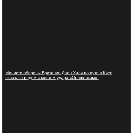
Министр обороны Британии Джон Хили по пути в Киев
оказался рядом с местом удара «Орешником».