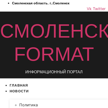
Перейти
Смоленская область. г..Смоленск
к
Vk
Twitter
содержимому
СМОЛЕНС
FORMAT
ИНФОРМАЦИОННЫЙ ПОРТАЛ
ГЛАВНАЯ
НОВОСТИ
Политика