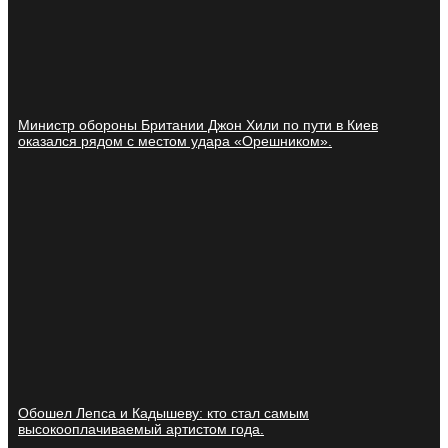
Министр обороны Британии Джон Хили по пути в Киев
оказался рядом с местом удара «Орешником».
Обошел Лепса и Кадышеву: кто стал самым
высокооплачиваемый артистом года.