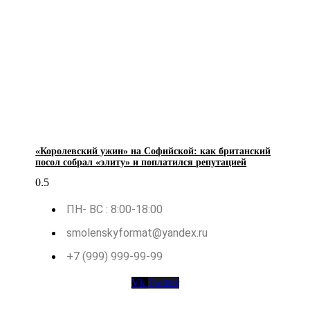
«Королевский ужин» на Софийской: как британский
посол собрал «элиту» и поплатился репутацией
ПН- ВС : 8:00-18:00
smolenskyformat@yandex.ru
+7 (999) 999-99-99
Vk
Twitter