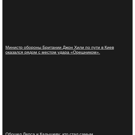
Министр обороны Британии Джон Хили по пути в Киев
оказался рядом с местом удара «Орешником».
Обошел Лепса и Кадышеву: кто стал самым