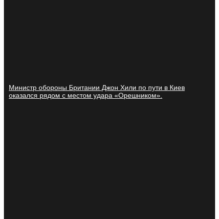
Министр обороны Британии Джон Хили по пути в Киев
оказался рядом с местом удара «Орешником».