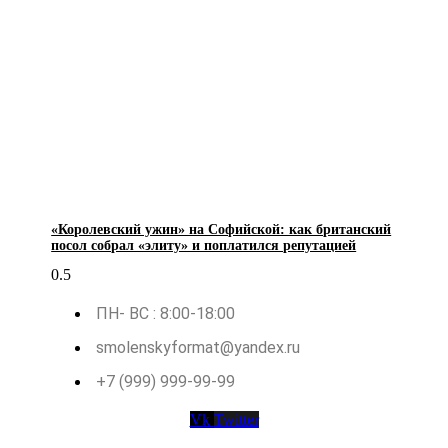
«Королевский ужин» на Софийской: как британский
посол собрал «элиту» и поплатился репутацией
ПН- ВС : 8:00-18:00
smolenskyformat@yandex.ru
+7 (999) 999-99-99
Vk
Twitter