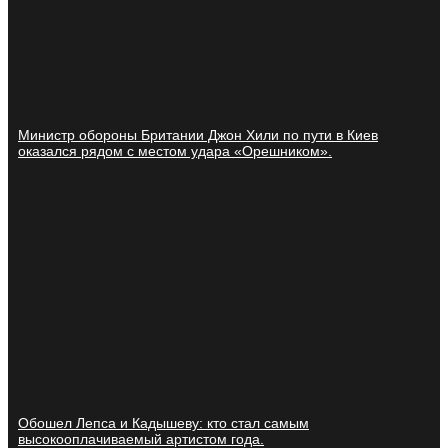
Министр обороны Британии Джон Хили по пути в Киев
оказался рядом с местом удара «Орешником».
Обошел Лепса и Кадышеву: кто стал самым
высокооплачиваемый артистом года.