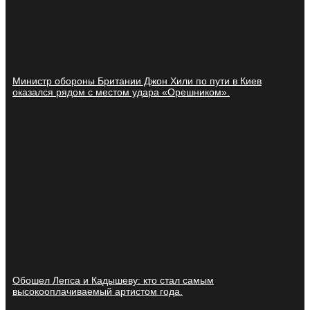
Министр обороны Британии Джон Хили по пути в Киев
оказался рядом с местом удара «Орешником».
Обошел Лепса и Кадышеву: кто стал самым
высокооплачиваемый артистом года.