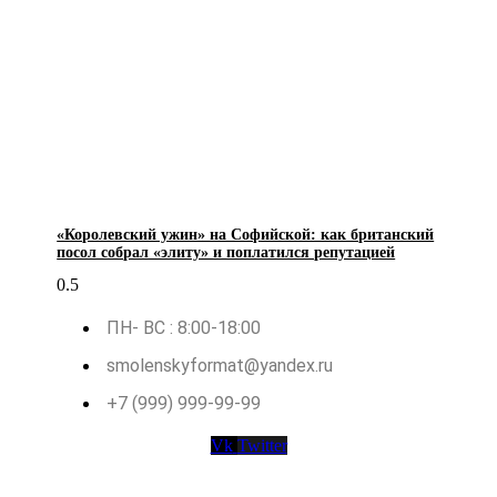
«Королевский ужин» на Софийской: как британский
посол собрал «элиту» и поплатился репутацией
ПН- ВС : 8:00-18:00
smolenskyformat@yandex.ru
+7 (999) 999-99-99
Vk
Twitter