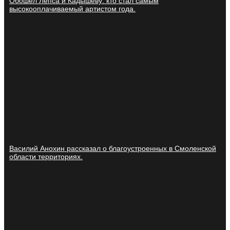
Обошел Лепса и Кадышеву: кто стал самым
высокооплачиваемый артистом года.
Василий Анохин рассказал о благоустроенных в Смоленской
области территориях.