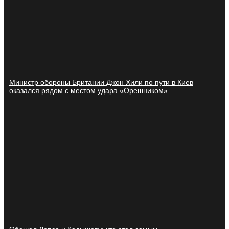
Министр обороны Британии Джон Хили по пути в Киев
оказался рядом с местом удара «Орешником».