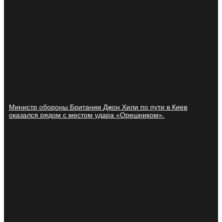
Министр обороны Британии Джон Хили по пути в Киев
оказался рядом с местом удара «Орешником».