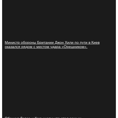
Министр обороны Британии Джон Хили по пути в Киев
оказался рядом с местом удара «Орешником».