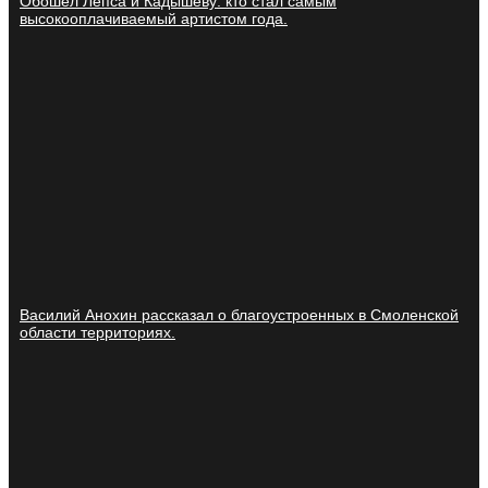
Обошел Лепса и Кадышеву: кто стал самым
высокооплачиваемый артистом года.
Василий Анохин рассказал о благоустроенных в Смоленской
области территориях.