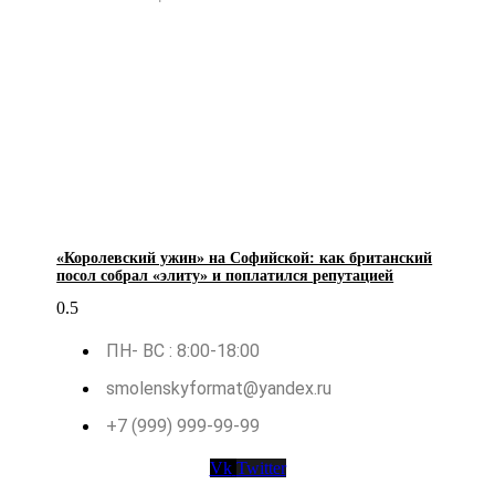
«Королевский ужин» на Софийской: как британский
посол собрал «элиту» и поплатился репутацией
ПН- ВС : 8:00-18:00
smolenskyformat@yandex.ru
+7 (999) 999-99-99
Vk
Twitter