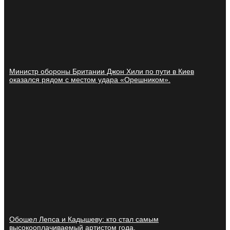
Министр обороны Британии Джон Хили по пути в Киев
оказался рядом с местом удара «Орешником».
Обошел Лепса и Кадышеву: кто стал самым
высокооплачиваемый артистом года.