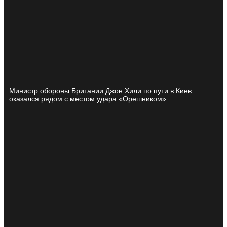
Министр обороны Британии Джон Хили по пути в Киев
оказался рядом с местом удара «Орешником».