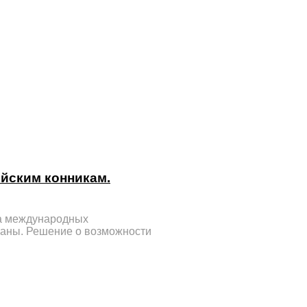
ийским конникам.
на международных
раны. Решение о возможности