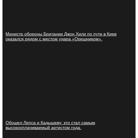
Министр обороны Британии Джон Хили по пути в Киев
оказался рядом с местом удара «Орешником».
Обошел Лепса и Кадышеву: кто стал самым
высокооплачиваемый артистом года.