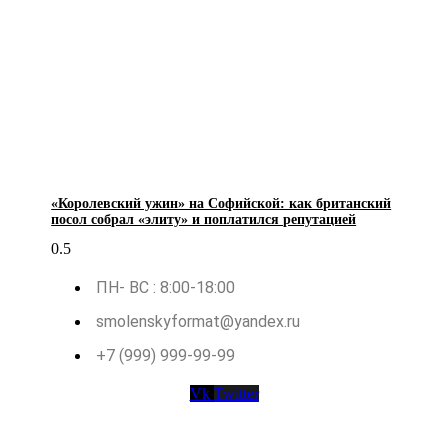
«Королевский ужин» на Софийской: как британский
посол собрал «элиту» и поплатился репутацией
ПН- ВС : 8:00-18:00
smolenskyformat@yandex.ru
+7 (999) 999-99-99
Vk
Twitter