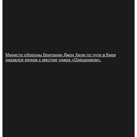
Министр обороны Британии Джон Хили по пути в Киев
оказался рядом с местом удара «Орешником».