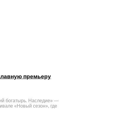
главную премьеру
ий богатырь. Наследие» —
тивале «Новый сезон», где