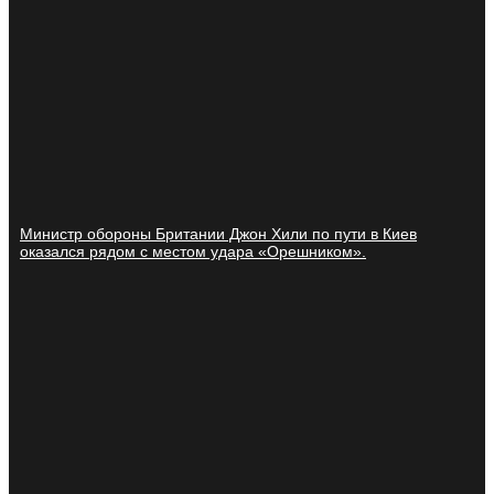
Министр обороны Британии Джон Хили по пути в Киев
оказался рядом с местом удара «Орешником».