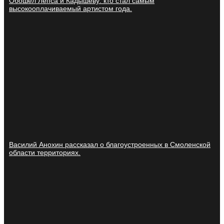
Обошел Лепса и Кадышеву: кто стал самым
высокооплачиваемый артистом года.
Василий Анохин рассказал о благоустроенных в Смоленской
области территориях.