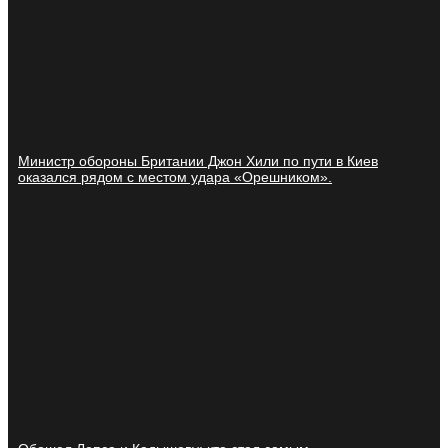
Министр обороны Британии Джон Хили по пути в Киев
оказался рядом с местом удара «Орешником».