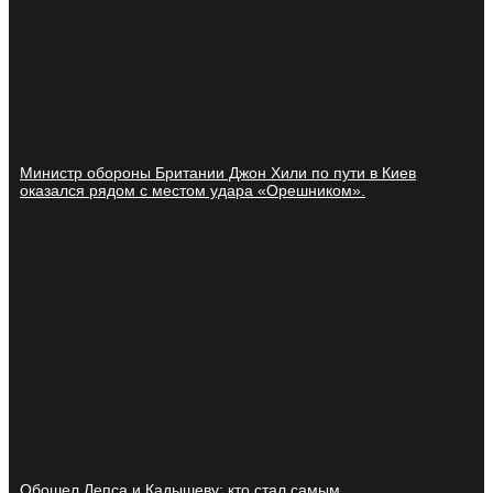
Министр обороны Британии Джон Хили по пути в Киев
оказался рядом с местом удара «Орешником».
Обошел Лепса и Кадышеву: кто стал самым