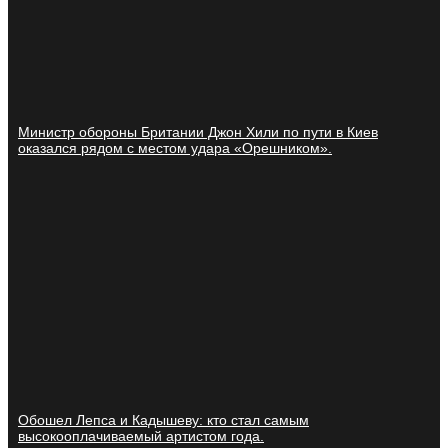
Министр обороны Британии Джон Хили по пути в Киев
оказался рядом с местом удара «Орешником».
Обошел Лепса и Кадышеву: кто стал самым
высокооплачиваемый артистом года.