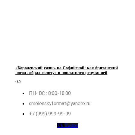
«Королевский ужин» на Софийской: как британский
посол собрал «элиту» и поплатился репутацией
ПН- ВС : 8:00-18:00
smolenskyformat@yandex.ru
+7 (999) 999-99-99
Vk
Twitter