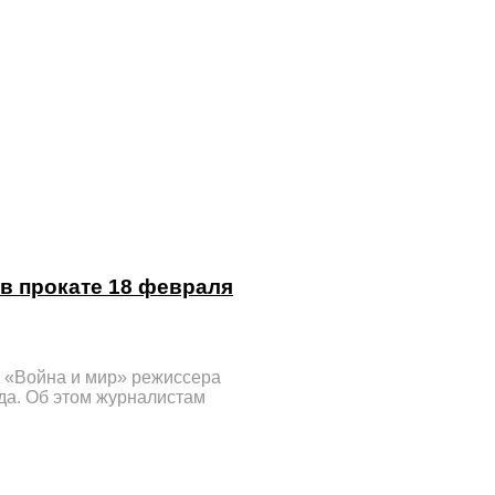
 в прокате 18 февраля
 «Война и мир» режиссера
да. Об этом журналистам