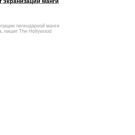
от экранизации манги
низации легендарной манги
a, пишет The Hollywood