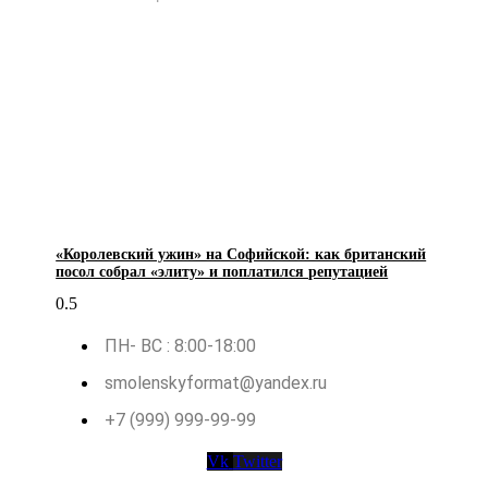
«Королевский ужин» на Софийской: как британский
посол собрал «элиту» и поплатился репутацией
ПН- ВС : 8:00-18:00
smolenskyformat@yandex.ru
+7 (999) 999-99-99
Vk
Twitter