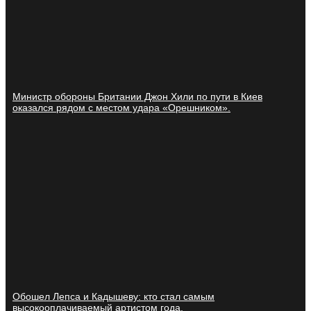
Министр обороны Британии Джон Хили по пути в Киев
оказался рядом с местом удара «Орешником».
Обошел Лепса и Кадышеву: кто стал самым
высокооплачиваемый артистом года.