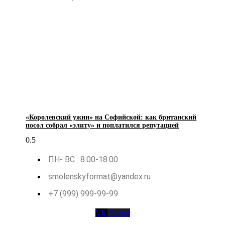
«Королевский ужин» на Софийской: как британский
посол собрал «элиту» и поплатился репутацией
ПН- ВС : 8:00-18:00
smolenskyformat@yandex.ru
+7 (999) 999-99-99
Vk
Twitter