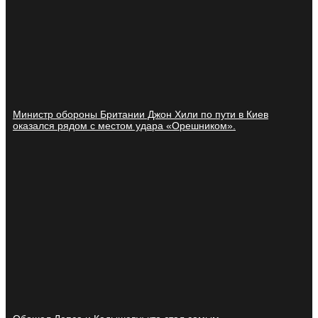
Министр обороны Британии Джон Хили по пути в Киев
оказался рядом с местом удара «Орешником».