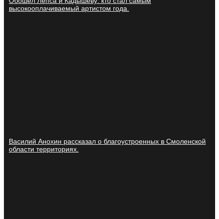
Обошел Лепса и Кадышеву: кто стал самым
высокооплачиваемый артистом года.
Василий Анохин рассказал о благоустроенных в Смоленской
области территориях.