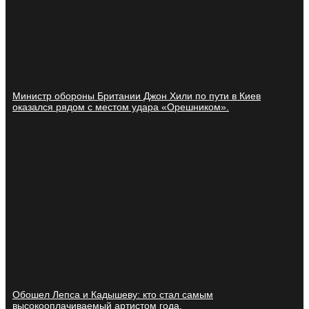
Министр обороны Британии Джон Хили по пути в Киев
оказался рядом с местом удара «Орешником».
Обошел Лепса и Кадышеву: кто стал самым
высокооплачиваемый артистом года.