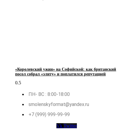
«Королевский ужин» на Софийской: как британский
посол собрал «элиту» и поплатился репутацией
ПН- ВС : 8:00-18:00
smolenskyformat@yandex.ru
+7 (999) 999-99-99
Vk
Twitter